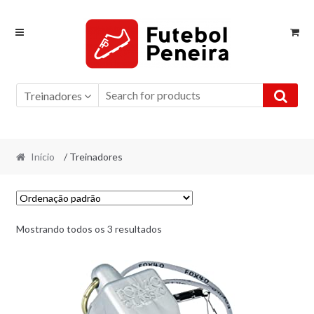
Skip
Skip
to
to
navigation
content
Treinadores
Início
/ Treinadores
Mostrando todos os 3 resultados