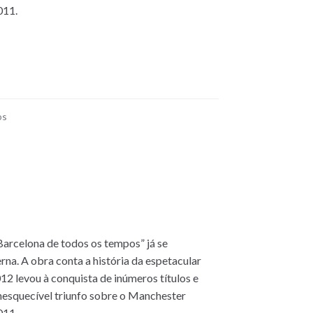
011.
os
 Barcelona de todos os tempos” já se
na. A obra conta a história da espetacular
12 levou à conquista de inúmeros títulos e
 inesquecível triunfo sobre o Manchester
011.