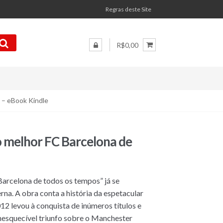
Regras deste Site
R$0,00
s – eBook Kindle
do melhor FC Barcelona de
 Barcelona de todos os tempos” já se
na. A obra conta a história da espetacular
12 levou à conquista de inúmeros títulos e
 inesquecível triunfo sobre o Manchester