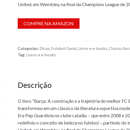
United, em Wembley, na final da Champions League de 2
COMPRE NA AMAZON
Categorias:
Dicas
,
Futebol Geral
,
Livros e e-books
,
Outros livr
Tag:
Livros e e-books
Descrição
O livro “Barça: A construção e a trajetória do melhor FC
transformou em um clássico da literatura esportiva moder
Era Pep Guardiola no clube catalão – que entre 2008 e 20
redefiniu o conceito de beleza no futebol –, partindo do
United, em Wembley, na final da Champions League de 2